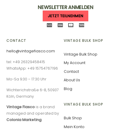
NEWSLETTER ANMELDEN
JETZT TEILNEHMEN
CONTACT
VINTAGE BULK SHOP
hello@vintagefiasco.com
Vintage Bulk Shop
tel: +49 26329458415
My Account
WhatsApp: +49 15754767196
Contact
Mo-Sa 9:30 – 17:30 Uhr
About Us
Blog
Wichterichstraße 6-8, 50937
Köln, Germany
VINTAGE BULK SHOP
Vintage Fiasco
is a brand
managed and operated by
Bulk Shop
Colonia Marketing
.
Mein Konto