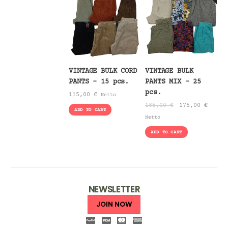
VINTAGE BULK CORD
VINTAGE BULK
PANTS – 15 pcs.
PANTS MIX – 25
pcs.
115,00
€
Netto
Original
Curre
185,00
€
175,00
€
ADD TO CART
price
price
Netto
was:
is:
ADD TO CART
185,00 €.
175,0
NEWSLETTER
JOIN NOW