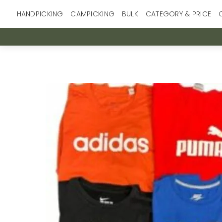
Skip
HANDPICKING
CAMPICKING
BULK
CATEGORY & PRICE
to
content