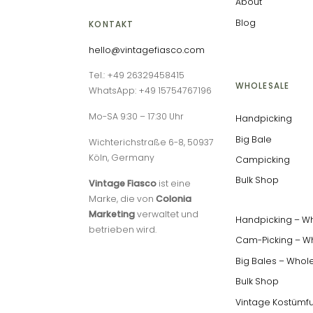
About
Blog
KONTAKT
hello@vintagefiasco.com
Tel.: +49 26329458415
WHOLESALE
WhatsApp: +49 15754767196
Mo-SA 9:30 – 17:30 Uhr
Handpicking
Big Bale
Wichterichstraße 6-8, 50937
Köln, Germany
Campicking
Bulk Shop
Vintage Fiasco
ist eine
Marke, die von
Colonia
Marketing
verwaltet und
Handpicking – W
betrieben wird.
Cam-Picking – W
Big Bales – Whol
Bulk Shop
Vintage Kostümf