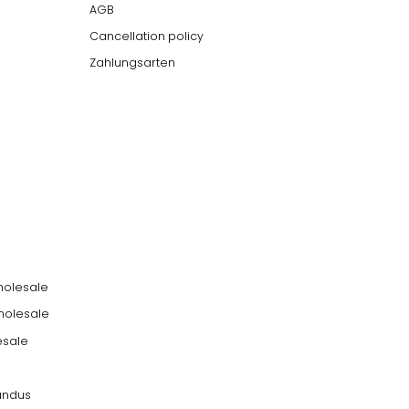
AGB
Cancellation policy
Zahlungsarten
holesale
holesale
esale
undus