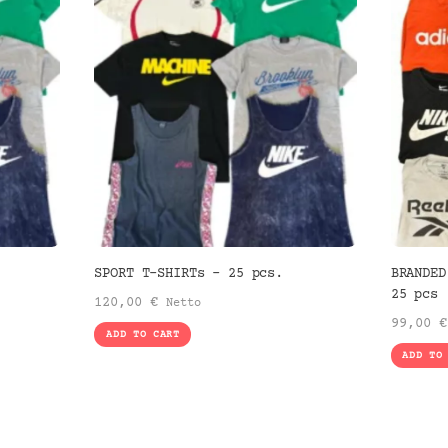
SPORT T-SHIRTs – 25 pcs.
BRANDED
25 pcs
120,00
€
Netto
99,00
€
ADD TO CART
ADD TO