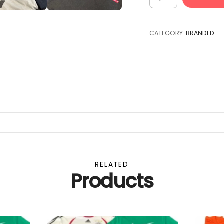
T-
SHIRTS
GRADE
CATEGORY:
BRANDED
B
TO
C
-
NOT
VINTAGE
-
25
pcs
quantity
RELATED
Products