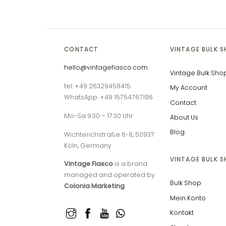
CONTACT
VINTAGE BULK 
hello@vintagefiasco.com
Vintage Bulk Sho
tel: +49 26329458415
My Account
WhatsApp: +49 15754767196
Contact
Mo-Sa 9:30 – 17:30 Uhr
About Us
Blog
Wichterichstraße 6-8, 50937
Köln, Germany
VINTAGE BULK 
Vintage Fiasco
is a brand
managed and operated by
Bulk Shop
Colonia Marketing
.
Mein Konto
Kontakt