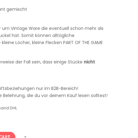
unt gemischt
er um Vintage Ware die eventuell schon mehr als
ckel hat. Somit können alltägliche
kleine Löcher, kleine Flecken PART OF THE GAME
weise der Fall sein, dass einige Stücke
nicht
:
äftsbeziehungen nur im B2B-Bereich!
 Belehrung, die du vor deinem Kauf lesen solltest!
sand DHL
Share
CART