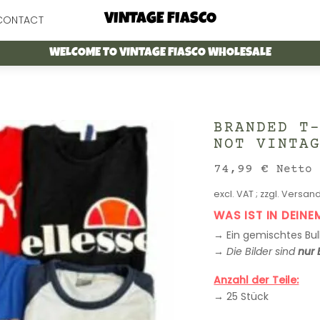
Menu
VINTAGE FIASCO
CONTACT
WELCOME TO VINTAGE FIASCO WHOLESALE
BRANDED T
NOT VINTA
74,99
€
Netto
excl. VAT
; zzgl.
Versand
WAS IST IN DEINE
→ Ein gemischtes Bulk
→
Die Bilder sind
nur 
Anzahl der Teile:
→ 25 Stück