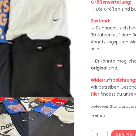
Größenverteilung:
→
Die Größen sind b
Zustand:
→
Es handelt sich hi
30 Jahren auf dem Bu
Abnutzungspuren wie 
sein.
→
Es könnte möglicher
original
sind.
Widerrufsbelehrung
Wir betreiben Gesch
Hier
findest du unsere
Lieferzeit:
Standardver
In stock
BRANDED
ADD TO 