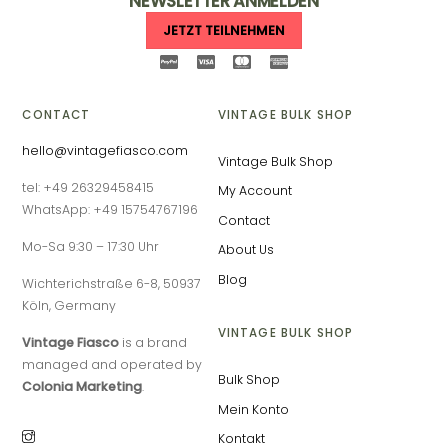
NEWSLETTER ANMELDEN
JETZT TEILNEHMEN
CONTACT
VINTAGE BULK SHOP
hello@vintagefiasco.com
Vintage Bulk Shop
tel: +49 26329458415
My Account
WhatsApp: +49 15754767196
Contact
Mo-Sa 9:30 – 17:30 Uhr
About Us
Blog
Wichterichstraße 6-8, 50937
Köln, Germany
VINTAGE BULK SHOP
Vintage Fiasco
is a brand
managed and operated by
Bulk Shop
Colonia Marketing
.
Mein Konto
Kontakt