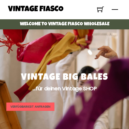
Skip
VINTAGE FIASCO
Menu
to
content
WELCOME TO VINTAGE FIASCO WHOLESALE
VINTAGE BIG BALES
…für deinen Vintage SHOP
VERFÜGBARKEIT ANFRAGEN