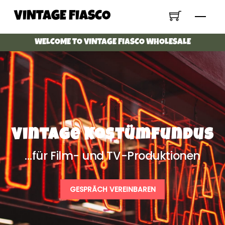
Skip
VINTAGE FIASCO
Menu
to
content
WELCOME TO VINTAGE FIASCO WHOLESALE
Vintage Kostümfundus
…für Film- und TV-Produktionen
GESPRÄCH VEREINBAREN