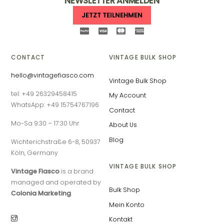
NEWSLETTER ANMELDEN
JETZT TEILNEHMEN
CONTACT
VINTAGE BULK SHOP
hello@vintagefiasco.com
Vintage Bulk Shop
tel: +49 26329458415
My Account
WhatsApp: +49 15754767196
Contact
Mo-Sa 9:30 – 17:30 Uhr
About Us
Blog
Wichterichstraße 6-8, 50937
Köln, Germany
VINTAGE BULK SHOP
Vintage Fiasco
is a brand
managed and operated by
Bulk Shop
Colonia Marketing
.
Mein Konto
Kontakt