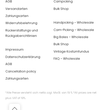
AGB
Campicking
Versandarten
Bulk Shop
Zahlungsarten
Handpicking – Wholesale
Widerrufsbelehrung
Cam-Picking – Wholesale
Rückerstattungs und
Rückgaberichtlinien
Big Bales – Wholesale
Bulk Shop
Impressum
Vintage Kostümfundus
Datenschutzerklärung
FAQ – Wholesale
AGB
Cancellation policy
Zahlungsarten
*Alle Preise versteht sich netto zzgl. MwSt. von 19 % *All prices are net
plus VAT of 19%.
Back