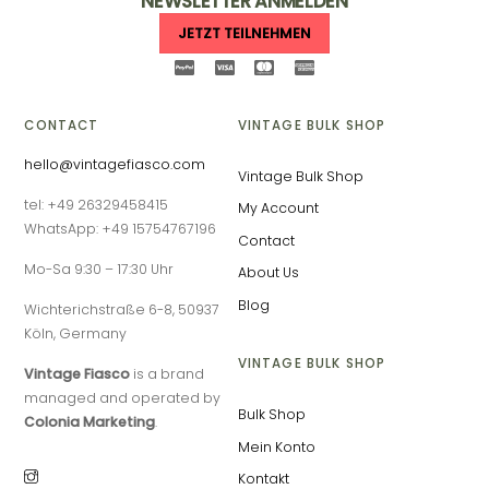
NEWSLETTER ANMELDEN
JETZT TEILNEHMEN
CONTACT
VINTAGE BULK SHOP
hello@vintagefiasco.com
Vintage Bulk Shop
tel: +49 26329458415
My Account
WhatsApp: +49 15754767196
Contact
Mo-Sa 9:30 – 17:30 Uhr
About Us
Blog
Wichterichstraße 6-8, 50937
Köln, Germany
VINTAGE BULK SHOP
Vintage Fiasco
is a brand
managed and operated by
Bulk Shop
Colonia Marketing
.
Mein Konto
Kontakt