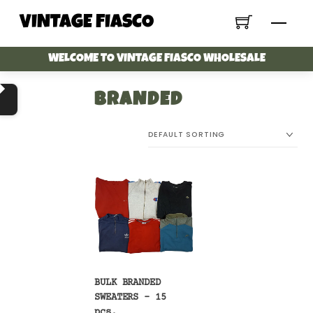
Skip
VINTAGE FIASCO
Menu
to
content
WELCOME TO VINTAGE FIASCO WHOLESALE
BRANDED
BULK BRANDED
SWEATERS – 15
pcs.