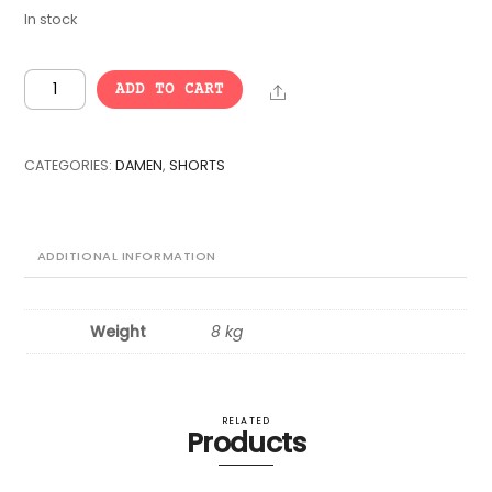
In stock
VINTAGE
Share
ADD TO CART
BULK
DAMENSHORTS
-
CATEGORIES:
DAMEN
,
SHORTS
15
pcs.
quantity
ADDITIONAL INFORMATION
Weight
8 kg
RELATED
Products