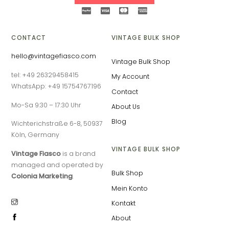
CONTACT
VINTAGE BULK SHOP
hello@vintagefiasco.com
Vintage Bulk Shop
tel: +49 26329458415
My Account
WhatsApp: +49 15754767196
Contact
Mo-Sa 9:30 – 17:30 Uhr
About Us
Blog
Wichterichstraße 6-8, 50937
Köln, Germany
VINTAGE BULK SHOP
Vintage Fiasco
is a brand
managed and operated by
Bulk Shop
Colonia Marketing
.
Mein Konto
Kontakt
About