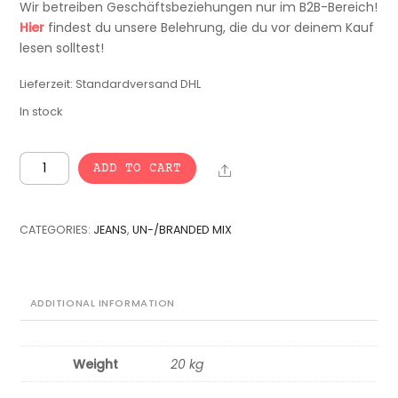
Wir betreiben Geschäftsbeziehungen nur im B2B-Bereich!
Hier
findest du unsere Belehrung, die du vor deinem Kauf
lesen solltest!
Lieferzeit:
Standardversand DHL
In stock
VINTAGE
Share
ADD TO CART
BULK
UN-
&
CATEGORIES:
JEANS
,
UN-/BRANDED MIX
BRANDED
JEANS
-
25
ADDITIONAL INFORMATION
pcs.
quantity
Weight
20 kg