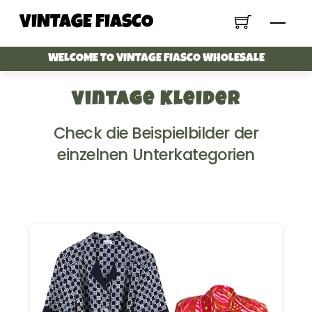
Skip
VINTAGE FIASCO
Menu
to
content
WELCOME TO VINTAGE FIASCO WHOLESALE
Vintage Kleider
Check die Beispielbilder der
einzelnen Unterkategorien