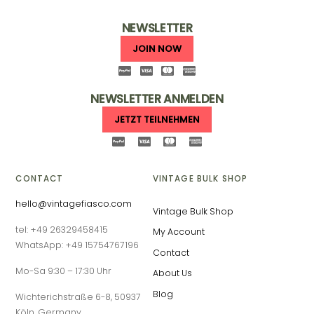
NEWSLETTER
JOIN NOW
NEWSLETTER ANMELDEN
JETZT TEILNEHMEN
CONTACT
VINTAGE BULK SHOP
hello@vintagefiasco.com
Vintage Bulk Shop
tel: +49 26329458415
My Account
WhatsApp: +49 15754767196
Contact
Mo-Sa 9:30 – 17:30 Uhr
About Us
Blog
Wichterichstraße 6-8, 50937
Köln, Germany