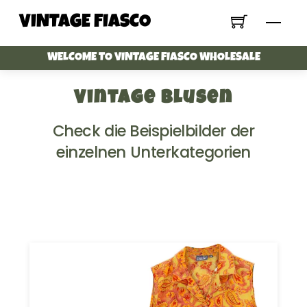
Skip
VINTAGE FIASCO
Menu
to
content
WELCOME TO VINTAGE FIASCO WHOLESALE
Vintage Blusen
Check die Beispielbilder der
einzelnen Unterkategorien