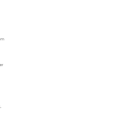
dem
er
.