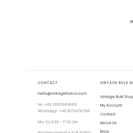
W
CONTACT
VINTAGE BULK 
hello@vintagefiasco.com
Vintage Bulk Sho
tel: +49 26329458415
My Account
WhatsApp: +49 15754767196
Contact
Mo-Sa 9:30 – 17:30 Uhr
About Us
Blog
Wichterichstraße 6-8, 50937