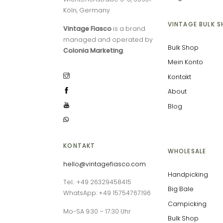
Köln, Germany
VINTAGE BULK 
Vintage Fiasco
is a brand
managed and operated by
Bulk Shop
Colonia Marketing
.
Mein Konto
Kontakt
About
Blog
KONTAKT
WHOLESALE
hello@vintagefiasco.com
Handpicking
Tel.: +49 26329458415
Big Bale
WhatsApp: +49 15754767196
Campicking
Mo-SA 9:30 – 17:30 Uhr
Bulk Shop