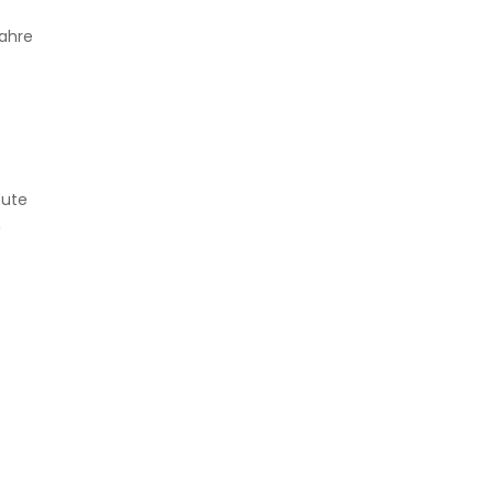
ahre
ute
h