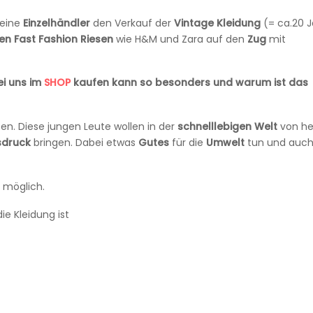
leine
Einzelhändler
den Verkauf der
Vintage
Kleidung
(= ca.20 J
en
Fast
Fashion Riesen
wie H&M und Zara auf den
Zug
mit
ei uns im
SHOP
kaufen kann so besonders und warum ist das
en. Diese jungen Leute wollen in der
schnelllebigen
Welt
von he
sdruck
bringen. Dabei etwas
Gutes
für die
Umwelt
tun und auc
 möglich.
e Kleidung ist