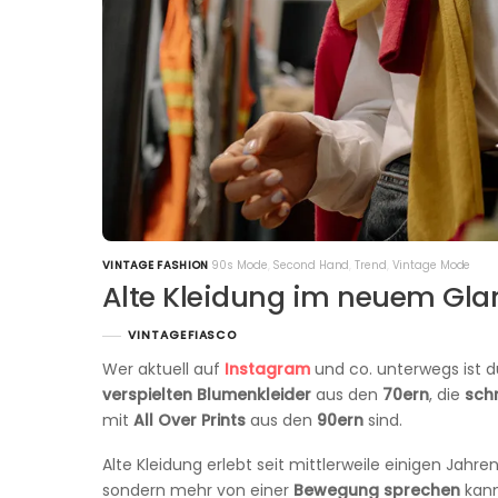
VINTAGE FASHION
90s Mode
,
Second Hand
,
Trend
,
Vintage Mode
Alte Kleidung im neuem Gla
VINTAGEFIASCO
Wer aktuell auf
Instagram
und co. unterwegs ist d
verspielten
Blumenkleider
aus den
70ern
, die
schr
mit
All Over Prints
aus den
90ern
sind.
Alte Kleidung erlebt seit mittlerweile einigen Jahre
sondern mehr von einer
Bewegung sprechen
kan