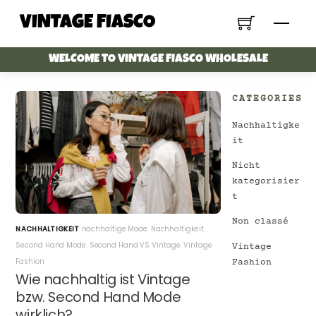
Skip
VINTAGE FIASCO
Menu
to
content
WELCOME TO VINTAGE FIASCO WHOLESALE
CATEGORIES
Nachhaltigke
it
Nicht
kategorisier
t
Non classé
NACHHALTIGKEIT
nachhaltige Mode
,
Nachhaltigkeit
,
Second Hand Mode
,
Second Hand VS Vintage
,
Vintage
Vintage
Fashion
Fashion
Wie nachhaltig ist Vintage
bzw. Second Hand Mode
wirklich?